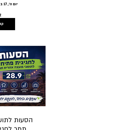
יום ה׳, 17 בספט׳
ע
קנ
הסעות לתוש
תמר לחגיגת