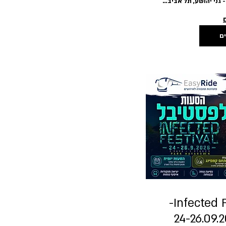
פארק הירקון - גני יהושע, תל אביב-יפו
ים
הסעות ל Infected Festival-