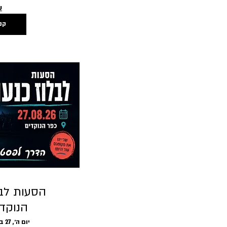
ע
קנ
הסעות לבל
הנוקדים .26
יום ה׳, 27 באוג׳