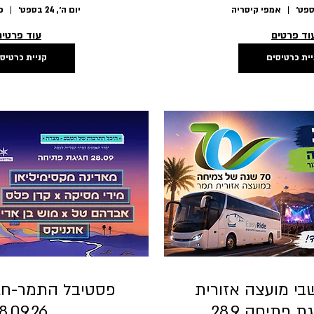
אמפי קיסריה
יום ה׳, 24 בספט׳
פ
וד פרטים
עוד פרטים
יית כרטיסים
קניית כרטיס
בי מועצה אזורית
פסטיבל התמר-חג
 פתיחה 28.9
8.09.26