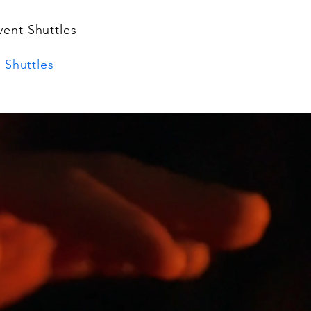
vent Shuttles
 Shuttles