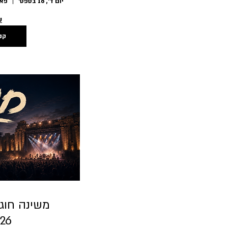
יום ד׳, 16 בספט׳
ע
קנ
026