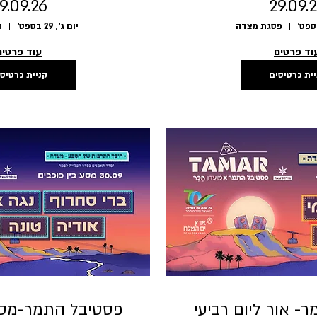
9.09.26
29.09.
פסגת מצדה
יום ג׳, 29 בספט׳
ה
וד פרטים
עוד פרטים
יית כרטיסים
קניית כרטיס
- אור ליום רביעי
פסטיבל התמר-מסע 