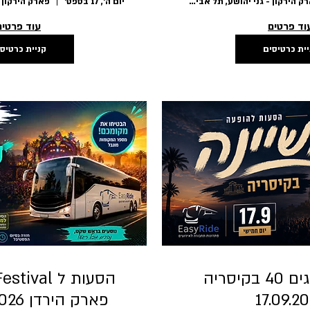
פארק הירקון - גני יהושע, תל אביב-יפו
יום ה׳, 17 בספט׳
וד פרטים
עוד פרטים
יית כרטיסים
קניית כרטיס
משינה חוגגים 40 בקיסריה
17.09.2
פארק הירדן 24-26.09.2026