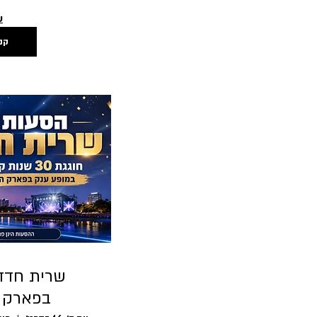
ע
קנ
בפארק היר