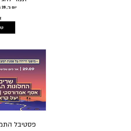
יום ב׳, 28 בספט׳
ע
קנ
פסטיבל התמר