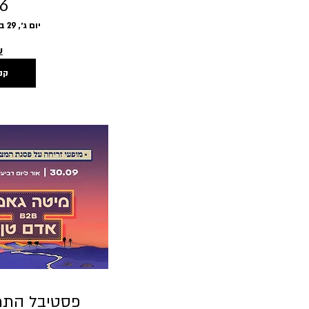
26
יום ג׳, 29 בספט׳
ע
קנ
פסטיבל התמר