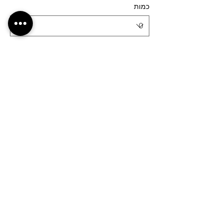
כמות
סוג כרטיס
19:10- עין תמר
פרטים נוספים
מחיר
מעמ כלול
כמות
סוג כרטיס