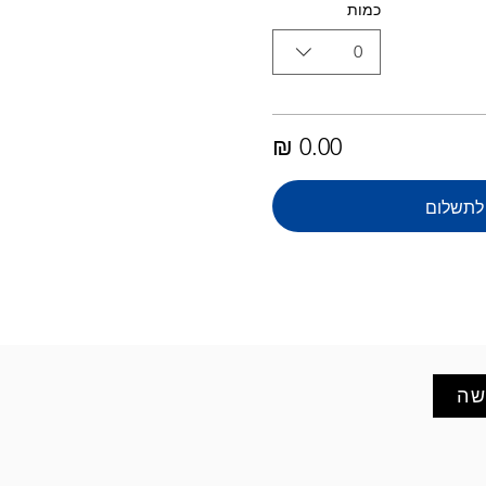
כמות
0
לתשלום
שה