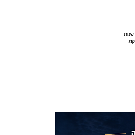
להקת משינה, הלהקה המשפיעה והמצליחה ביותר בישראל חוגגת השנה 40 שנות