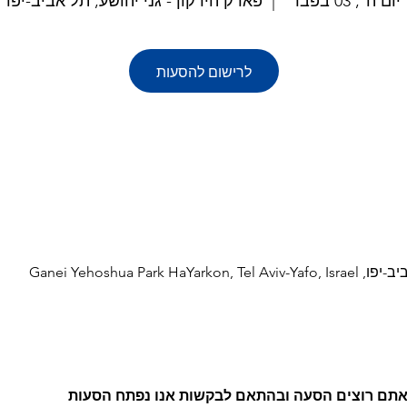
יום ה׳, 03 בפבר׳
  |  
פארק הירקון - גני יהושע, תל אביב-יפו
לרישום להסעות
Ganei Yehoshua Par
 אתם רוצים הסעה ובהתאם לבקשות אנו נפתח הסעות