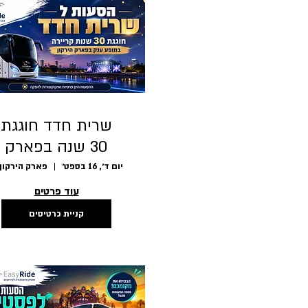
שרית חדד חוגגת
30 שנה בפארק
הירקון 16/09
יום ד׳, 16 בספט׳
עוד פרטים
קניית כרטיסים