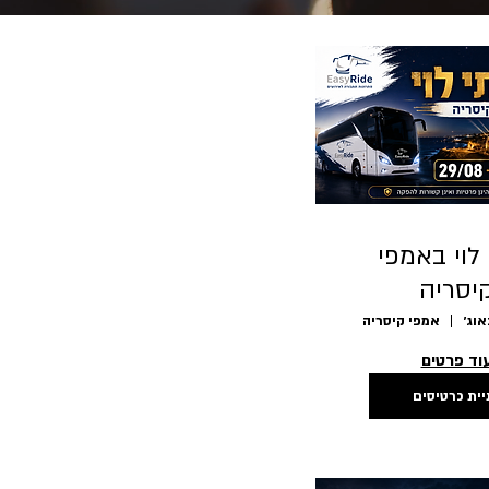
לוי באמפי
יסריה
29/08+01
אמפי קיסריה
וד פרטים
יית כרטיסים