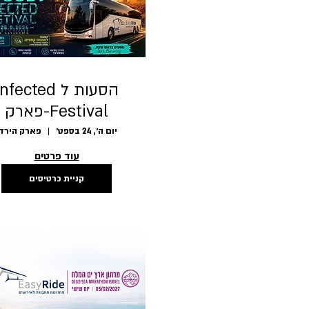
הסעות ל nfected
Festival-פארק
הירדן 24-
יום ה׳, 24 בספט׳
פארק הירדן
26.09.2026
עוד פרטים
קניית כרטיסים