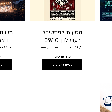
I
הסעות לפסטיבל
רעש לבן 09/10
באמ
026
יום ו׳, 09 באוק׳
פארק תעשייה קיסריה
יום א׳, 25 באוק׳
עוד פרטים
ע
קניית כרטיסים
קנ