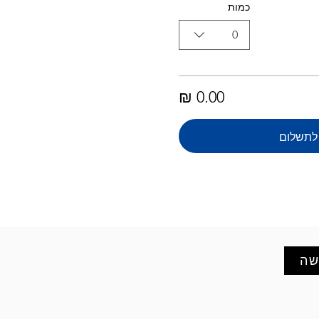
כמות
0
לתשלום
שה