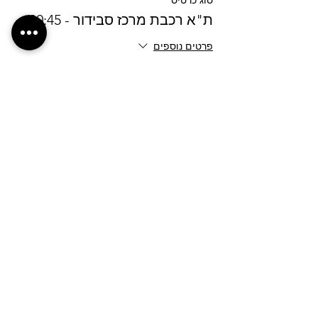
סוג כרטיס
ת"א רכבת מרכז סבידור - 00:45
פרטים נוספים
מחיר
מעמ כלול
לחצ/י על הכפתור לבקשת נקודת איסוף חדשה
אנחנו רוצים לשמוע ממך
shuttleseasyride@gmail.com