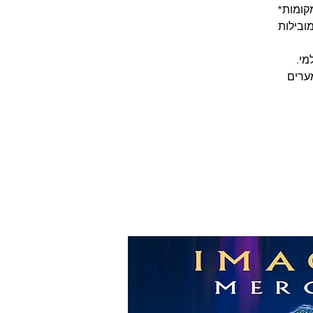
ת והמובילות
ערים