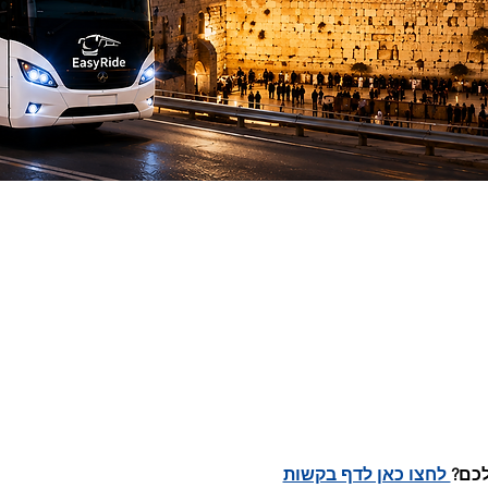
כם?
 לחצו כאן לדף בקשות