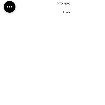
מעמ כלול
כמות
סוג כרטיס
רחובות (גן המייסדים)- 17:30
פרטים נוספים
מחיר
מעמ כלול
כמות