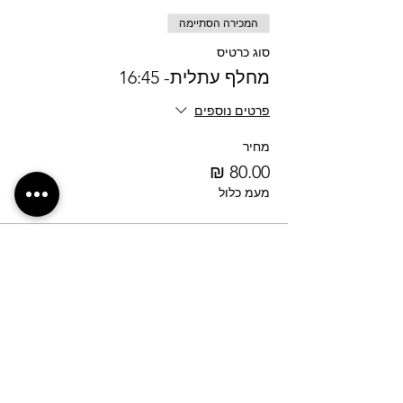
המכירה הסתיימה
סוג כרטיס
מחלף עתלית- 16:45
פרטים נוספים
מחיר
מעמ כלול
לחצ/י על הכפתור לבקשת נקודת איסוף חדשה
אנחנו רוצים לשמוע ממך
shuttleseasyride@gmail.com