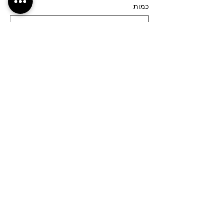
כמות
סוג כרטיס
רחובות (גן המייסדים)- 17:30
פרטים נוספים
מחיר
מעמ כלול
כמות
סוג כרטיס