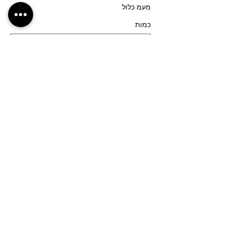
מעמ כלול
כמות
סוג כרטיס
רחובות (גן המייסדים)- 17:30
פרטים נוספים
מחיר
מעמ כלול
כמות