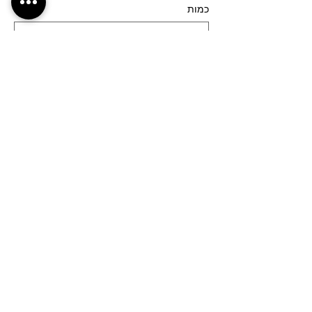
כמות
סוג כרטיס
רחובות (גן המייסדים)- 17:30
פרטים נוספים
מחיר
מעמ כלול
כמות
סוג כרטיס