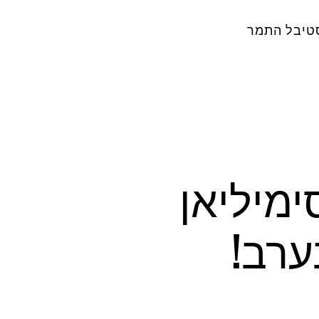
טיבל התמר
 מקסימיליאן
ערב!