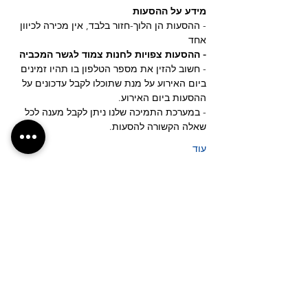
מידע על ההסעות
- ההסעות הן הלוך-חזור בלבד, אין מכירה לכיוון 
אחד
- ההסעות צפויות לחנות צמוד לגשר המכביה 
- חשוב להזין את מספר הטלפון בו תהיו זמינים 
ביום האירוע על מנת שתוכלו לקבל עדכונים על 
ההסעות ביום האירוע.
- במערכת התמיכה שלנו ניתן לקבל מענה לכל 
שאלה הקשורה להסעות.
עוד
לחצ/י על הכפתור לבקשת נקודת איסוף חדשה
אנחנו רוצים לשמוע ממך
shuttleseasyride@gmail.com