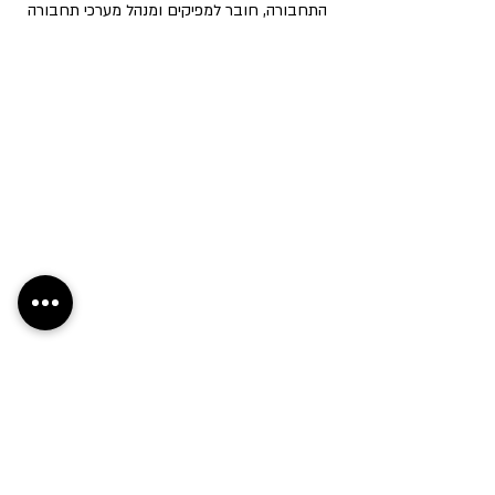
התחבורה, חובר למפיקים ומנהל מערכי תחבורה
מהגדולים בשוק כגון: מכביה אזור מרכז, פרויקטי
ענק של חברת אשת טורס, פרויקט wsb, פרויקט
אומני, אליפות העולם בג’וד ואליפות העולם
בלקרוס, אליפות אירופה בהתעמלות אומנותית,
אירועים גדולים עבור הבינתחומי ועוד פרויקטים
רבים