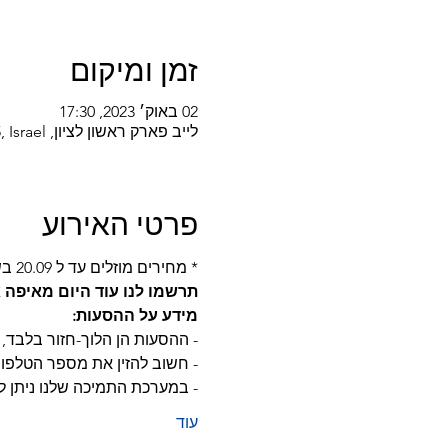
זמן ומיקום
02 באוק׳ 2023, 17:30
לייב פארק ראשון לציון, Sderot Maryland, Rishon LeTsiyon, 75105, Israel
פרטי האירוע
* מחירים מוזלים עד ל 20.09 בשעה 20:00 - לאחר מכן עליית מחירים ראשונה*
תרשמו לנו עוד היום מאיפה
מידע על ההסעות:
- ההסעות הן הלוך-חזור בלבד, א
- חשוב להזין את מספר הטלפון 
- במערכת התמיכה שלנו ניתן 
עוד