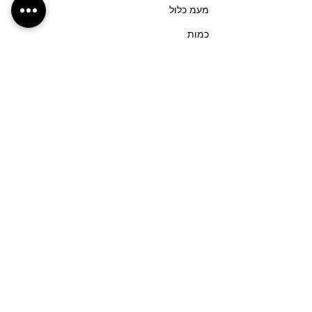
מעמ כלול
כמות
סוג כרטיס
רחובות (גן המייסדים)- 17:30
פרטים נוספים
מחיר
מעמ כלול
כמות