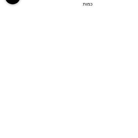
כמות
סוג כרטיס
רחובות (גן המייסדים)- 17:30
פרטים נוספים
מחיר
מעמ כלול
כמות
סוג כרטיס