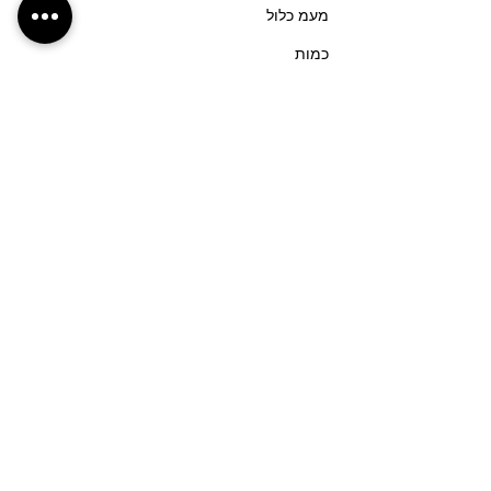
מעמ כלול
כמות
סוג כרטיס
רחובות (גן המייסדים)- 17:30
פרטים נוספים
מחיר
מעמ כלול
כמות