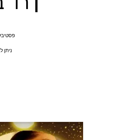
| רד 
ניתן ל